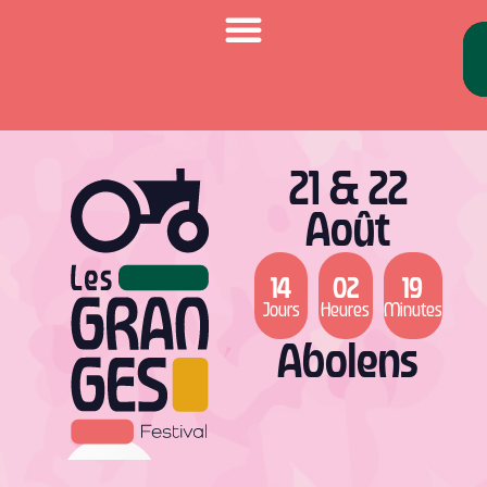
21 & 22
Août
14
02
19
Jours
Heures
Minutes
Abolens