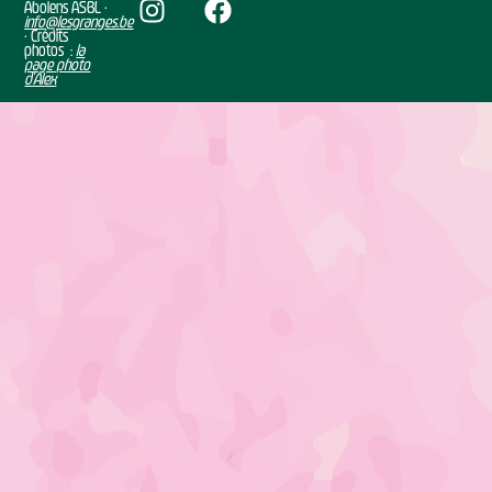
Abolens ASBL •
info@lesgranges.be
• Crédits
photos :
la
page photo
d’Alex